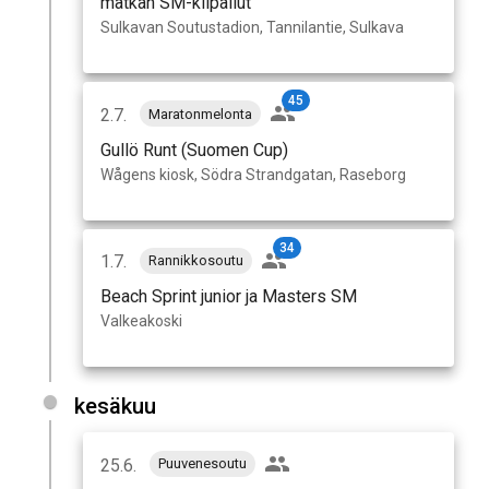
matkan SM-kilpailut
Sulkavan Soutustadion, Tannilantie, Sulkava
45
2.7.
Maratonmelonta
Gullö Runt (Suomen Cup)
Wågens kiosk, Södra Strandgatan, Raseborg
34
1.7.
Rannikkosoutu
Beach Sprint junior ja Masters SM
Valkeakoski
kesäkuu
25.6.
Puuvenesoutu