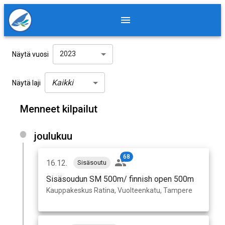
2023
Näytä vuosi
Kaikki
Näytä laji
Menneet kilpailut
joulukuu
68
16.12.
Sisäsoutu
Sisäsoudun SM 500m/ finnish open 500m
Kauppakeskus Ratina, Vuolteenkatu, Tampere