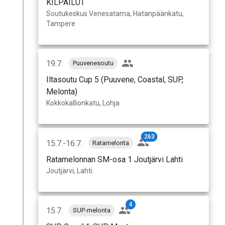
KILPAILUT
Soutukeskus Venesatama, Hatanpäänkatu,
Tampere
19.7.
Puuvenesoutu
Iltasoutu Cup 5 (Puuvene, Coastal, SUP,
Melonta)
Kokkokallionkatu, Lohja
263
15.7.-16.7.
Ratamelonta
Ratamelonnan SM-osa 1 Joutjärvi Lahti
Joutjärvi, Lahti
4
15.7.
SUP-melonta