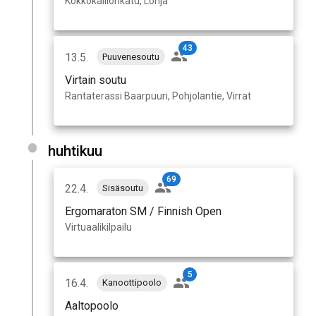
Kokkokallionkatu, Lohja
43
13.5.
Puuvenesoutu
Virtain soutu
Rantaterassi Baarpuuri, Pohjolantie, Virrat
huhtikuu
69
22.4.
Sisäsoutu
Ergomaraton SM / Finnish Open
Virtuaalikilpailu
5
16.4.
Kanoottipoolo
Aaltopoolo