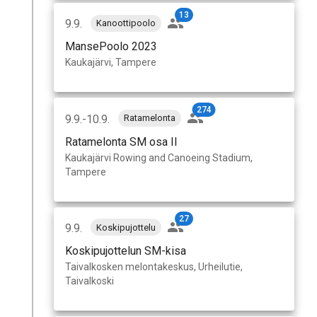
13
9.9.
Kanoottipoolo
MansePoolo 2023
Kaukajärvi, Tampere
274
9.9.-10.9.
Ratamelonta
Ratamelonta SM osa II
Kaukajärvi Rowing and Canoeing Stadium,
Tampere
27
9.9.
Koskipujottelu
Koskipujottelun SM-kisa
Taivalkosken melontakeskus, Urheilutie,
Taivalkoski