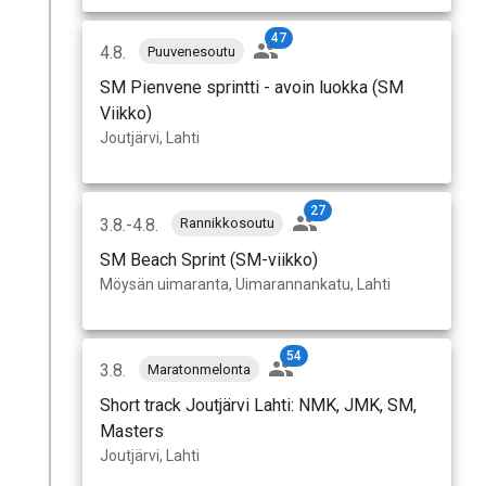
47
4.8.
Puuvenesoutu
SM Pienvene sprintti - avoin luokka (SM
Viikko)
Joutjärvi, Lahti
27
3.8.-4.8.
Rannikkosoutu
SM Beach Sprint (SM-viikko)
Möysän uimaranta, Uimarannankatu, Lahti
54
3.8.
Maratonmelonta
Short track Joutjärvi Lahti: NMK, JMK, SM,
Masters
Joutjärvi, Lahti