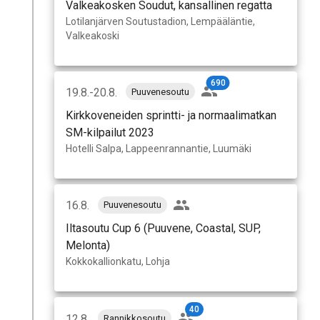
Valkeakosken Soudut, kansallinen regatta
Lotilanjärven Soutustadion, Lempääläntie,
Valkeakoski
690
19.8.-20.8.
Puuvenesoutu
Kirkkoveneiden sprintti- ja normaalimatkan
SM-kilpailut 2023
Hotelli Salpa, Lappeenrannantie, Luumäki
16.8.
Puuvenesoutu
Iltasoutu Cup 6 (Puuvene, Coastal, SUP,
Melonta)
Kokkokallionkatu, Lohja
40
12.8.
Rannikkosoutu