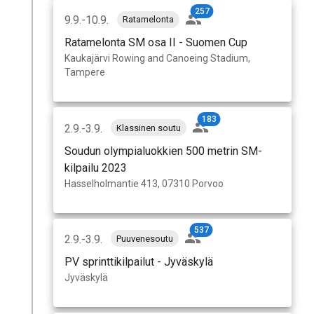
257
9.9.-10.9.
Ratamelonta
Ratamelonta SM osa II - Suomen Cup
Kaukajärvi Rowing and Canoeing Stadium,
Tampere
183
2.9.-3.9.
Klassinen soutu
Soudun olympialuokkien 500 metrin SM-
kilpailu 2023
Hasselholmantie 413, 07310 Porvoo
537
2.9.-3.9.
Puuvenesoutu
PV sprinttikilpailut - Jyväskylä
Jyväskylä