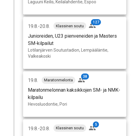
Laguuni Keilis, Keilalahdentie, Espoo
127
19.8.-20.8.
Klassinen soutu
Junioreiden, U23 pienveneiden ja Masters
SM-kilpailut
Lotilanjärven Soutustadion, Lempääläntie,
Valkeakoski
38
19.8.
Maratonmelonta
Maratonmelonnan kaksikkojen SM- ja NMK-
kilpailu
Hevosluodontie, Pori
5
19.8.-20.8.
Klassinen soutu