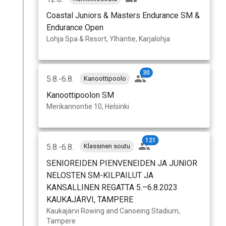
Coastal Juniors & Masters Endurance SM &
Endurance Open
Lohja Spa & Resort, Ylhäntie, Karjalohja
30
5.8.-6.8.
Kanoottipoolo
Kanoottipoolon SM
Merikannontie 10, Helsinki
121
5.8.-6.8.
Klassinen soutu
SENIOREIDEN PIENVENEIDEN JA JUNIOR
NELOSTEN SM-KILPAILUT JA
KANSALLINEN REGATTA 5.–6.8.2023
KAUKAJÄRVI, TAMPERE
Kaukajärvi Rowing and Canoeing Stadium,
Tampere