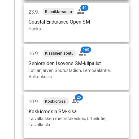
40
23.9.
Rannikkosoutu
Coastal Endurance Open SM
Hanko
160
16.9.
Klassinen soutu
Senioreiden Isovene SM-kilpailut
Lotilanjärven Soutustadion, Lempääläntie,
Valkeakoski
25
10.9.
Koskicrossi
Koskicrossin SM-kisa
Taivalkosken melontakeskus, Urheilutie,
Taivalkoski