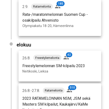
185
2.9.
Ratamelonta
Rata-/maratonmelonnan Suomen Cup -
osakilpailu Ahvenisto
Olympiakatu 18-20, Hämeenlinna
elokuu
42
26.8.
Freestylemelonta
Freestylemelonnan SM-kilpailu 2023
Neitikoski, Lieksa
510
26.8.-27.8.
Ratamelonta
2023 RATAMELONNAN NSM, JSM sekä
Masters SM kilpailut, Kaukajärvi/KaMe