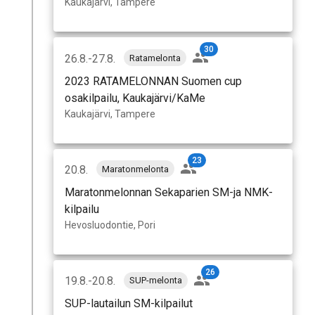
Kaukajärvi, Tampere
30
26.8.-27.8.
Ratamelonta
2023 RATAMELONNAN Suomen cup
osakilpailu, Kaukajärvi/KaMe
Kaukajärvi, Tampere
23
20.8.
Maratonmelonta
Maratonmelonnan Sekaparien SM-ja NMK-
kilpailu
Hevosluodontie, Pori
26
19.8.-20.8.
SUP-melonta
SUP-lautailun SM-kilpailut