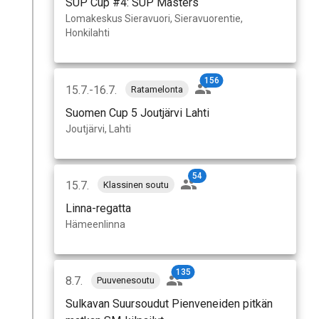
SUP Cup #4: SUP Masters
Lomakeskus Sieravuori, Sieravuorentie,
Honkilahti
156
15.7.-16.7.
Ratamelonta
Suomen Cup 5 Joutjärvi Lahti
Joutjärvi, Lahti
54
15.7.
Klassinen soutu
Linna-regatta
Hämeenlinna
135
8.7.
Puuvenesoutu
Sulkavan Suursoudut Pienveneiden pitkän