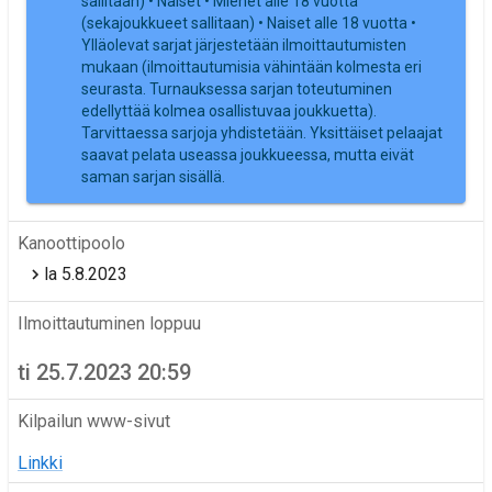
sallitaan) • Naiset • Miehet alle 18 vuotta
(sekajoukkueet sallitaan) • Naiset alle 18 vuotta •
Ylläolevat sarjat järjestetään ilmoittautumisten
mukaan (ilmoittautumisia vähintään kolmesta eri
seurasta. Turnauksessa sarjan toteutuminen
edellyttää kolmea osallistuvaa joukkuetta).
Tarvittaessa sarjoja yhdistetään. Yksittäiset pelaajat
saavat pelata useassa joukkueessa, mutta eivät
saman sarjan sisällä.
Kanoottipoolo
la 5.8.2023
Ilmoittautuminen loppuu
ti 25.7.2023 20:59
Kilpailun www-sivut
Linkki