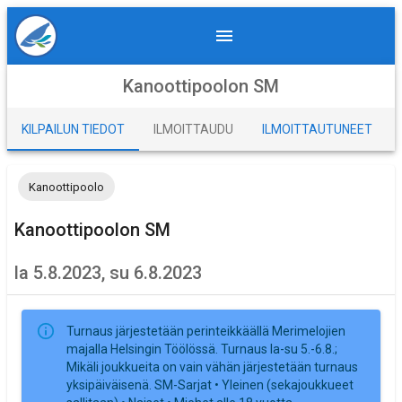
Kanoottipoolon SM
KILPAILUN TIEDOT
ILMOITTAUDU
ILMOITTAUTUNEET
Kanoottipoolo
Kanoottipoolon SM
la 5.8.2023, su 6.8.2023
Turnaus järjestetään perinteikkäällä Merimelojien
majalla Helsingin Töölössä. Turnaus la-su 5.-6.8.;
Mikäli joukkueita on vain vähän järjestetään turnaus
yksipäiväisenä. SM-Sarjat • Yleinen (sekajoukkueet