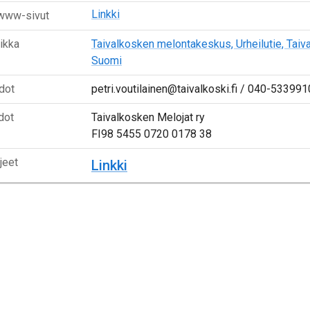
Linkki
 www-sivut
aikka
Taivalkosken melontakeskus, Urheilutie, Taiva
Suomi
dot
petri.voutilainen@taivalkoski.fi / 040-533991
dot
Taivalkosken Melojat ry
FI98 5455 0720 0178 38
jeet
Linkki