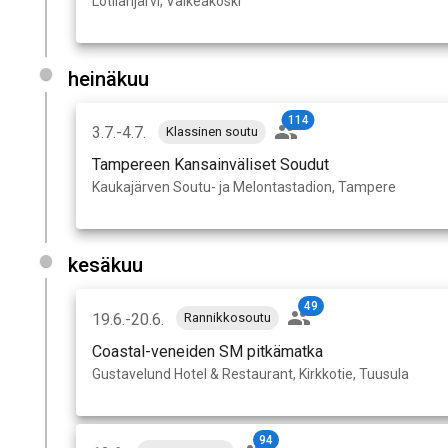
Lotilanjärvi, Valkeakoski
heinäkuu
114
3.7.-4.7.
Klassinen soutu
Tampereen Kansainväliset Soudut
Kaukajärven Soutu- ja Melontastadion, Tampere
kesäkuu
49
19.6.-20.6.
Rannikkosoutu
Coastal-veneiden SM pitkämatka
Gustavelund Hotel & Restaurant, Kirkkotie, Tuusula
94