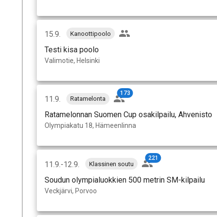
15.9.
Kanoottipoolo
Testi kisa poolo
Valimotie, Helsinki
173
11.9.
Ratamelonta
Ratamelonnan Suomen Cup osakilpailu, Ahvenisto
Olympiakatu 18, Hämeenlinna
221
11.9.-12.9.
Klassinen soutu
Soudun olympialuokkien 500 metrin SM-kilpailu
Veckjärvi, Porvoo