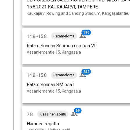
15.8.2021 KAUKAJÄRVI, TAMPERE
Kaukajärvi Rowing and Canoing Stadium, Kangasalantie
190
14.8.-15.8.
Ratamelonta
Ratamelonnan Suomen cup osa VII
Vesaniementie 15, Kangasala
252
14.8.-15.8.
Ratamelonta
Ratamelonnan SM osa I
Vesaniementie 15, Kangasala
69
7.8.
Klassinen soutu
Hämeen regatta