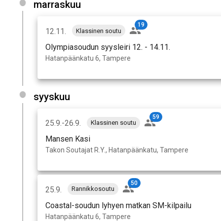
marraskuu
19
12.11.
Klassinen soutu
Olympiasoudun syysleiri 12. - 14.11.
Hatanpäänkatu 6, Tampere
syyskuu
59
25.9.-26.9.
Klassinen soutu
Mansen Kasi
Takon Soutajat R.Y., Hatanpäänkatu, Tampere
50
25.9.
Rannikkosoutu
Coastal-soudun lyhyen matkan SM-kilpailu
Hatanpäänkatu 6, Tampere