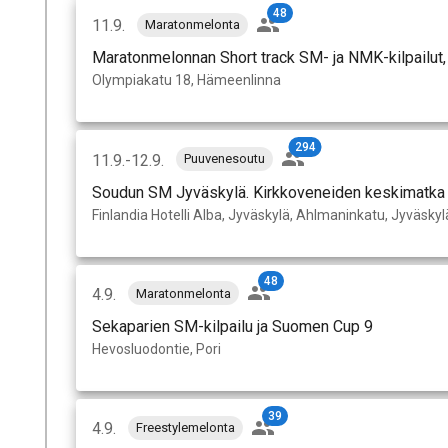
48
11.9.
Maratonmelonta
Maratonmelonnan Short track SM- ja NMK-kilpailut,
Olympiakatu 18, Hämeenlinna
294
11.9.-12.9.
Puuvenesoutu
Soudun SM Jyväskylä. Kirkkoveneiden keskimatka 
Finlandia Hotelli Alba, Jyväskylä, Ahlmaninkatu, Jyväskyl
48
4.9.
Maratonmelonta
Sekaparien SM-kilpailu ja Suomen Cup 9
Hevosluodontie, Pori
39
4.9.
Freestylemelonta