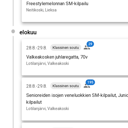
Freestylemelonnan SM-kilpailu
Neitikoski, Lieksa
elokuu
29
28.8.-29.8.
Klassinen soutu
Valkeakosken juhlaregatta, 70v
Lotilanjärvi, Valkeakoski
195
28.8.-29.8.
Klassinen soutu
Senioreiden isojen veneluokkien SM-kilpailut, Jun
kilpailut
Lotilanjärvi, Valkeakoski