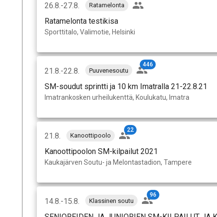
26.8.-27.8.
Ratamelonta
Ratamelonta testikisa
Sporttitalo, Valimotie, Helsinki
446
21.8.-22.8.
Puuvenesoutu
SM-soudut sprintti ja 10 km Imatralla 21-22.8.21
Imatrankosken urheilukenttä, Koulukatu, Imatra
22
21.8.
Kanoottipoolo
Kanoottipoolon SM-kilpailut 2021
Kaukajärven Soutu- ja Melontastadion, Tampere
96
14.8.-15.8.
Klassinen soutu
SENIOREIDEN JA JUNIORIEN SM-KILPAILUT JA 