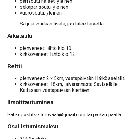
parisoutu naiset: yleinen
sekaparisoutu: yleinen
vuorosoutu: yleinen
Sarjoja voidaan lisätä, jos tulee tarvetta.
Aikataulu
pienveneet: lähtö klo 10
kirkkoveneet: lähtö klo 12
Reitti
pienveneet: 2 x 5km, vastapäivään Härkösselällä
kirkkoveneet: 18km, laivarannasta Saviselälle
Kaitasaari vastapäivään kiertäen
Ilmoittautuminen
Sähköpostitse terovaali@gmail.com tai paikan päällä
Osallistumismaksu
20€/henkilö