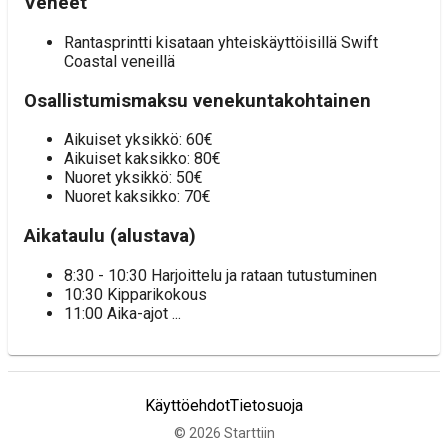
Veneet
Rantasprintti kisataan yhteiskäyttöisillä Swift
Coastal veneillä
Osallistumismaksu venekuntakohtainen
Aikuiset yksikkö: 60€
Aikuiset kaksikko: 80€
Nuoret yksikkö: 50€
Nuoret kaksikko: 70€
Aikataulu (alustava)
8:30 - 10:30 Harjoittelu ja rataan tutustuminen
10:30 Kipparikokous
11:00 Aika-ajot ...
Käyttöehdot
Tietosuoja
©
2026
Starttiin