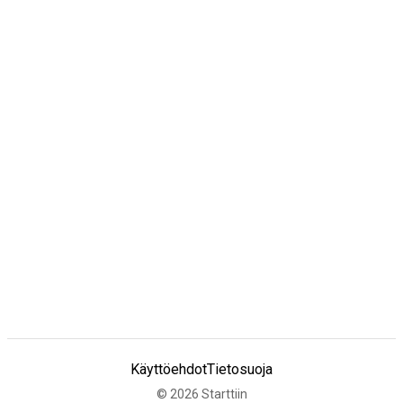
Käyttöehdot
Tietosuoja
©
2026
Starttiin