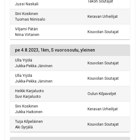
Takon Soutajat
Jussi Naskali
Sini Koskinen
Keravan Urheilijat
Tuomas Niinisalo
Viljami Pätäri
Kouvolan Soutajat
Niina Virtanen
pe 4.8.2023, 1km, S vuorosoutu, yleinen
Ulla Yrjölä
Kouvolan Soutajat
Jukka-Pekka Järvinen
Ulla Yrjölä
Kouvolan Soutajat
Jukka-Pekka Järvinen
Heikki Karjaluoto
Oulun Kilpaveljet
Suvi Karjaluoto
Sini Koskinen
Keravan Urheilijat
Jukka Haikonen
Tuija Kilpeläinen
Kouvolan Soutajat
Aki Syrjälä