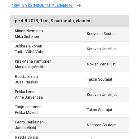
1KM, N YKSINSOUTU, YLEINEN (6)
pe 4.8.2023, 1km, S parisoutu, yleinen
Minna Nieminen
Kouvolan Soutajat
Mika Sistonen
Jukka Haikonen
Keravan Urheilijat
Tarita Vähä-Vahe
Kirsi-Maria Pänttönen
Nokian Veneilijät
Marko Leppämäki
Reetta Solala
Takon Soutajat
Jussi Naskali
Pekka Lensu
Keravan Urheilijat
Anne Järvenpää
Tanja Jantunen
Takon Soutajat
Pekka Mäkelä
Pedro Pietiläinen
Nesteen Soutajat
Janita Virkki
Reetta Solala