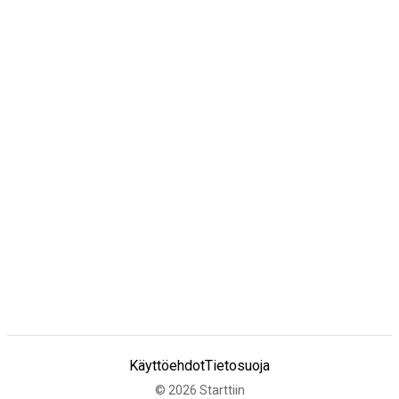
Käyttöehdot
Tietosuoja
©
2026
Starttiin