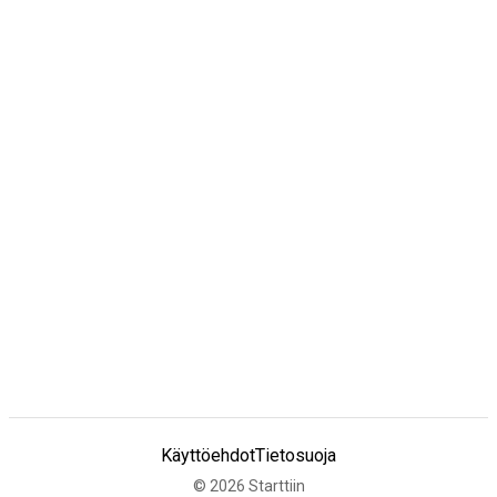
Käyttöehdot
Tietosuoja
©
2026
Starttiin