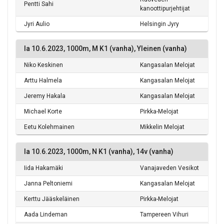
Pentti Sahi
kanoottipurjehtijat
Jyri Aulio
Helsingin Jyry
la 10.6.2023, 1000m, M K1 (vanha), Yleinen (vanha)
Niko Keskinen
Kangasalan Melojat
Arttu Halmela
Kangasalan Melojat
Jeremy Hakala
Kangasalan Melojat
Michael Korte
Pirkka-Melojat
Eetu Kolehmainen
Mikkelin Melojat
la 10.6.2023, 1000m, N K1 (vanha), 14v (vanha)
Iida Hakamäki
Vanajaveden Vesikot
Janna Peltoniemi
Kangasalan Melojat
Kerttu Jääskeläinen
Pirkka-Melojat
Aada Lindeman
Tampereen Vihuri