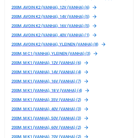
200M, AVOIN K2 (VANHA), 12V (VANHA) (6)
200M, AVOIN K2 (VANHA), 14V (VANHA) (5)
200M, AVOIN K2 (VANHA), 16V (VANHA) (5)
200M, AVOIN K2 (VANHA), 40V (VANHA) (1)
200M, AVOIN K2 (VANHA), YLEINEN (VANHA) (8)
200M, M C1 (VANHA), YLEINEN (VANHA) (3)
200M, M K1 (VANHA), 12V (VANHA) (6)
200M, M K1 (VANHA), 14V (VANHA) (4)
200M, M K1 (VANHA), 16V (VANHA) (7)
200M, M K1 (VANHA), 18 V (VANHA) (4)
200M, M K1 (VANHA), 35V (VANHA) (2)
200M, M K1 (VANHA), 40V (VANHA) (3)
200M, M K1 (VANHA), 50V (VANHA) (3)
200M, M K1 (VANHA), 60V (VANHA) (2)
200M, M K1 (VANHA), 70V (VANHA) (2)