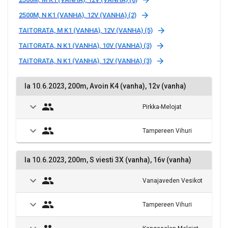
2500M, N K1 (VANHA), 12V (VANHA) (2)
TAITORATA, M K1 (VANHA), 12V (VANHA) (5)
TAITORATA, N K1 (VANHA), 10V (VANHA) (3)
TAITORATA, N K1 (VANHA), 12V (VANHA) (3)
la 10.6.2023, 200m, Avoin K4 (vanha), 12v (vanha)
Pirkka-Melojat
Tampereen Vihuri
la 10.6.2023, 200m, S viesti 3X (vanha), 16v (vanha)
Vanajaveden Vesikot
Tampereen Vihuri