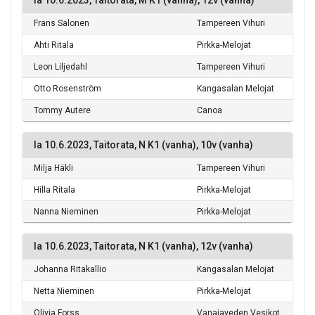
la 10.6.2023, Taitorata, M K1 (vanha), 12v (vanha)
Frans Salonen
Tampereen Vihuri
Ahti Ritala
Pirkka-Melojat
Leon Liljedahl
Tampereen Vihuri
Otto Rosenström
Kangasalan Melojat
Tommy Autere
Canoa
la 10.6.2023, Taitorata, N K1 (vanha), 10v (vanha)
Milja Häkli
Tampereen Vihuri
Hilla Ritala
Pirkka-Melojat
Nanna Nieminen
Pirkka-Melojat
la 10.6.2023, Taitorata, N K1 (vanha), 12v (vanha)
Johanna Ritakallio
Kangasalan Melojat
Netta Nieminen
Pirkka-Melojat
Olivia Forss
Vanajaveden Vesikot