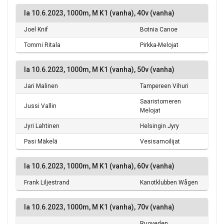
la 10.6.2023, 1000m, M K1 (vanha), 40v (vanha)
Joel Knif
Botnia Canoe
Tommi Ritala
Pirkka-Melojat
la 10.6.2023, 1000m, M K1 (vanha), 50v (vanha)
Jari Malinen
Tampereen Vihuri
Saaristomeren
Jussi Vallin
Melojat
Jyri Lahtinen
Helsingin Jyry
Pasi Mäkelä
Vesisamoilijat
la 10.6.2023, 1000m, M K1 (vanha), 60v (vanha)
Frank Liljestrand
Kanotklubben Wågen
la 10.6.2023, 1000m, M K1 (vanha), 70v (vanha)
Ruoveden