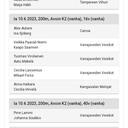
Tampereen Vihuri
Maija Häkli
la 10.6.2023, 200m, Avoin K2 (vanha), 16v (vanha)
Alex Autere
Canoa
Isa Sjöberg
Veikka Paavali Niemi
Vanajaveden Vesikot
Kaapo Saarinen
Tuomas Virolainen
Vanajaveden Vesikot
Aatu Mäkelä
Cecilia Lassenius
Vanajaveden Vesikot
Mikael Forss
Anna Haikara
Kangasalan Melojat
Cecilia Hirvelä
la 10.6.2023, 200m, Avoin K2 (vanha), 40v (vanha)
Pirre Lammi
Vanajaveden Vesikot
Johanna Soukkio