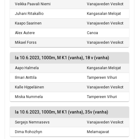
Veikka Paavali Niemi
Vanajaveden Vesikot
Juhani Ritakallio
Kangasalan Melojat
Kaapo Saarinen
Vanajaveden Vesikot
Alex Autere
Canoa
Mikael Forss
Vanajaveden Vesikot
la 10.6.2023, 1000m, M K1 (vanha), 18 v (vanha)
Aapo Halmela
Kangasalan Melojat
Ilmari Anttila
Tampereen Vihuri
Kalle Hippeläinen
Vanajaveden Vesikot
Miska Nummela
Tampereen Vihuri
la 10.6.2023, 1000m, M K1 (vanha), 35v (vanha)
Sergejs Nemnasevs
Vanajaveden Vesikot
Dima Rohozhyn
Melamajavat