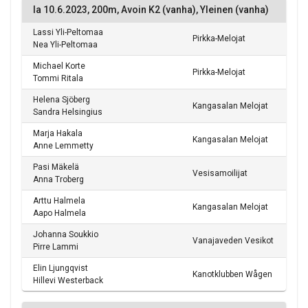
la 10.6.2023, 200m, Avoin K2 (vanha), Yleinen (vanha)
Lassi Yli-Peltomaa
Pirkka-Melojat
Nea Yli-Peltomaa
Michael Korte
Pirkka-Melojat
Tommi Ritala
Helena Sjöberg
Kangasalan Melojat
Sandra Helsingius
Marja Hakala
Kangasalan Melojat
Anne Lemmetty
Pasi Mäkelä
Vesisamoilijat
Anna Troberg
Arttu Halmela
Kangasalan Melojat
Aapo Halmela
Johanna Soukkio
Vanajaveden Vesikot
Pirre Lammi
Elin Ljungqvist
Kanotklubben Wågen
Hillevi Westerback