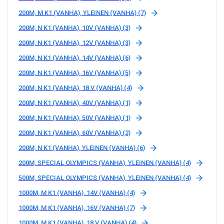
200M, M K1 (VANHA), YLEINEN (VANHA) (7)
200M, N K1 (VANHA), 10V (VANHA) (3)
200M, N K1 (VANHA), 12V (VANHA) (3)
200M, N K1 (VANHA), 14V (VANHA) (6)
200M, N K1 (VANHA), 16V (VANHA) (5)
200M, N K1 (VANHA), 18 V (VANHA) (4)
200M, N K1 (VANHA), 40V (VANHA) (1)
200M, N K1 (VANHA), 50V (VANHA) (1)
200M, N K1 (VANHA), 60V (VANHA) (2)
200M, N K1 (VANHA), YLEINEN (VANHA) (6)
200M, SPECIAL OLYMPICS (VANHA), YLEINEN (VANHA) (4)
500M, SPECIAL OLYMPICS (VANHA), YLEINEN (VANHA) (4)
1000M, M K1 (VANHA), 14V (VANHA) (4)
1000M, M K1 (VANHA), 16V (VANHA) (7)
1000M, M K1 (VANHA), 18 V (VANHA) (4)