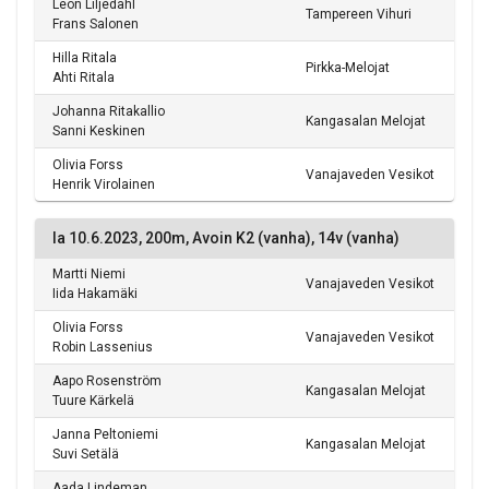
Leon Liljedahl
Tampereen Vihuri
Frans Salonen
Hilla Ritala
Pirkka-Melojat
Ahti Ritala
Johanna Ritakallio
Kangasalan Melojat
Sanni Keskinen
Olivia Forss
Vanajaveden Vesikot
Henrik Virolainen
la 10.6.2023, 200m, Avoin K2 (vanha), 14v (vanha)
Martti Niemi
Vanajaveden Vesikot
Iida Hakamäki
Olivia Forss
Vanajaveden Vesikot
Robin Lassenius
Aapo Rosenström
Kangasalan Melojat
Tuure Kärkelä
Janna Peltoniemi
Kangasalan Melojat
Suvi Setälä
Aada Lindeman