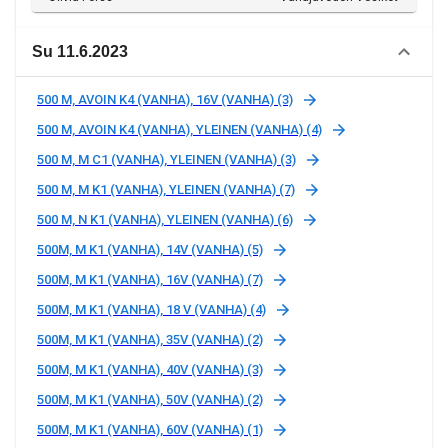
Su 11.6.2023
500 M, AVOIN K4 (VANHA), 16V (VANHA) (3)
500 M, AVOIN K4 (VANHA), YLEINEN (VANHA) (4)
500 M, M C1 (VANHA), YLEINEN (VANHA) (3)
500 M, M K1 (VANHA), YLEINEN (VANHA) (7)
500 M, N K1 (VANHA), YLEINEN (VANHA) (6)
500M, M K1 (VANHA), 14V (VANHA) (5)
500M, M K1 (VANHA), 16V (VANHA) (7)
500M, M K1 (VANHA), 18 V (VANHA) (4)
500M, M K1 (VANHA), 35V (VANHA) (2)
500M, M K1 (VANHA), 40V (VANHA) (3)
500M, M K1 (VANHA), 50V (VANHA) (2)
500M, M K1 (VANHA), 60V (VANHA) (1)