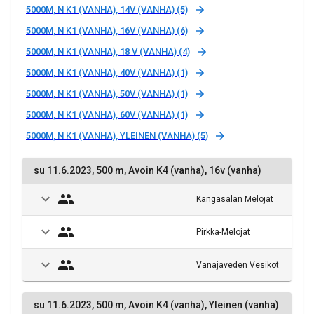
5000M, N K1 (VANHA), 14V (VANHA) (5)
5000M, N K1 (VANHA), 16V (VANHA) (6)
5000M, N K1 (VANHA), 18 V (VANHA) (4)
5000M, N K1 (VANHA), 40V (VANHA) (1)
5000M, N K1 (VANHA), 50V (VANHA) (1)
5000M, N K1 (VANHA), 60V (VANHA) (1)
5000M, N K1 (VANHA), YLEINEN (VANHA) (5)
su 11.6.2023, 500 m, Avoin K4 (vanha), 16v (vanha)
Kangasalan Melojat
Pirkka-Melojat
Vanajaveden Vesikot
su 11.6.2023, 500 m, Avoin K4 (vanha), Yleinen (vanha)