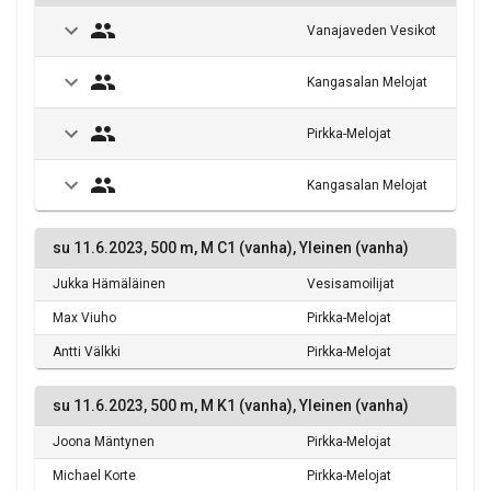
Vanajaveden Vesikot
Kangasalan Melojat
Pirkka-Melojat
Kangasalan Melojat
su 11.6.2023, 500 m, M C1 (vanha), Yleinen (vanha)
Jukka Hämäläinen
Vesisamoilijat
Max Viuho
Pirkka-Melojat
Antti Välkki
Pirkka-Melojat
su 11.6.2023, 500 m, M K1 (vanha), Yleinen (vanha)
Joona Mäntynen
Pirkka-Melojat
Michael Korte
Pirkka-Melojat