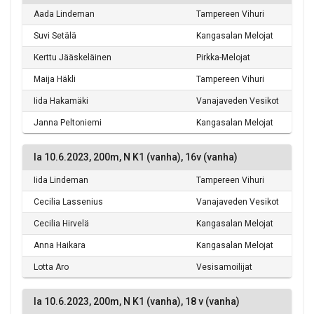
Aada Lindeman
Tampereen Vihuri
Suvi Setälä
Kangasalan Melojat
Kerttu Jääskeläinen
Pirkka-Melojat
Maija Häkli
Tampereen Vihuri
Iida Hakamäki
Vanajaveden Vesikot
Janna Peltoniemi
Kangasalan Melojat
la 10.6.2023, 200m, N K1 (vanha), 16v (vanha)
Iida Lindeman
Tampereen Vihuri
Cecilia Lassenius
Vanajaveden Vesikot
Cecilia Hirvelä
Kangasalan Melojat
Anna Haikara
Kangasalan Melojat
Lotta Aro
Vesisamoilijat
la 10.6.2023, 200m, N K1 (vanha), 18 v (vanha)