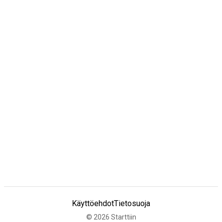
Käyttöehdot
Tietosuoja
©
2026
Starttiin