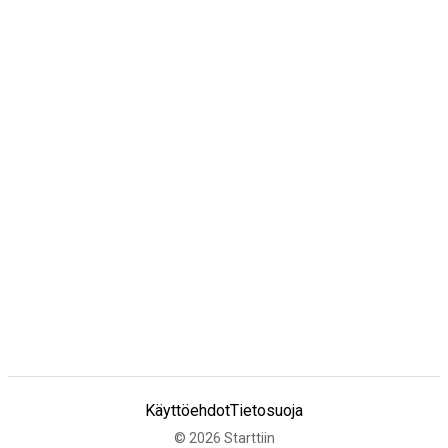
Käyttöehdot
Tietosuoja
©
2026
Starttiin