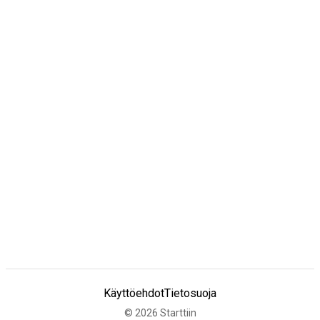
Käyttöehdot
Tietosuoja
©
2026
Starttiin