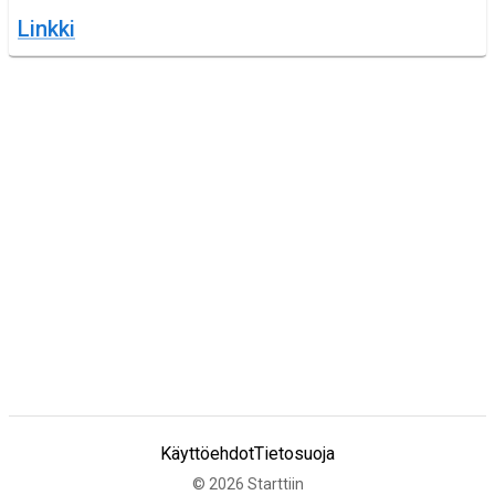
Linkki
Käyttöehdot
Tietosuoja
©
2026
Starttiin