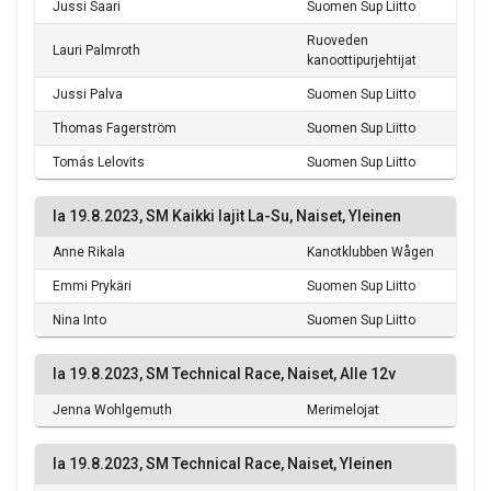
Jussi Saari
Suomen Sup Liitto
Ruoveden
Lauri Palmroth
kanoottipurjehtijat
Jussi Palva
Suomen Sup Liitto
Thomas Fagerström
Suomen Sup Liitto
Tomás Lelovits
Suomen Sup Liitto
la 19.8.2023, SM Kaikki lajit La-Su, Naiset, Yleinen
Anne Rikala
Kanotklubben Wågen
Emmi Prykäri
Suomen Sup Liitto
Nina Into
Suomen Sup Liitto
la 19.8.2023, SM Technical Race, Naiset, Alle 12v
Jenna Wohlgemuth
Merimelojat
la 19.8.2023, SM Technical Race, Naiset, Yleinen