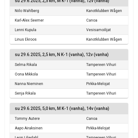
su 29.6.2025, 2,5 km, M K-1 (vanha), 12v (vanha)
Niilo Wahlberg
Kanotklubben Wågen
Karl-Alex Seemer
Canoa
Lenni Kupula
Vesisamoilijat
Linus Ekroos
Kanotklubben Wågen
su 29.6.2025, 2,5 km, N K-1 (vanha), 12v (vanha)
Selma Rikala
Tampereen Vihuri
Oona Mikkola
Tampereen Vihuri
Nanna Nieminen
Pirkka-Melojat
Senja Rikala
Tampereen Vihuri
su 29.6.2025, 5,0 km, M K-1 (vanha), 14v (vanha)
Tommy Autere
Canoa
Aapo Airaksinen
Pirkka-Melojat
Leon Liljedahl
Tampereen Vihuri