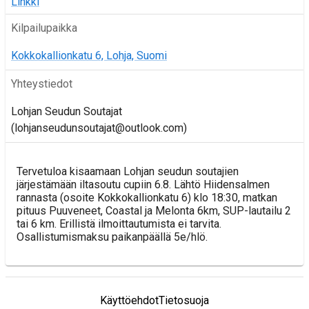
Linkki
Kilpailupaikka
Kokkokallionkatu 6, Lohja, Suomi
Yhteystiedot
Lohjan Seudun Soutajat
(lohjanseudunsoutajat@outlook.com)
Tervetuloa kisaamaan Lohjan seudun soutajien
järjestämään iltasoutu cupiin 6.8. Lähtö Hiidensalmen
rannasta (osoite Kokkokallionkatu 6) klo 18:30, matkan
pituus Puuveneet, Coastal ja Melonta 6km, SUP-lautailu 2
tai 6 km. Erillistä ilmoittautumista ei tarvita.
Osallistumismaksu paikanpäällä 5e/hlö.
Käyttöehdot
Tietosuoja