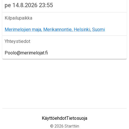
pe 14.8.2026 23:55
Kilpailupaikka
Merimelojien maja, Merikannontie, Helsinki, Suomi
Yhteystiedot
Poolo@merimelojat.fi
Käyttöehdot
Tietosuoja
©
2026
Starttiin