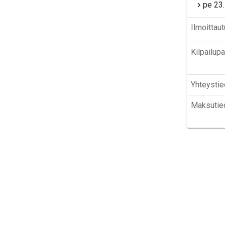
pe 23
Ilmoittau
Kilpailup
Yhteystie
Maksutie