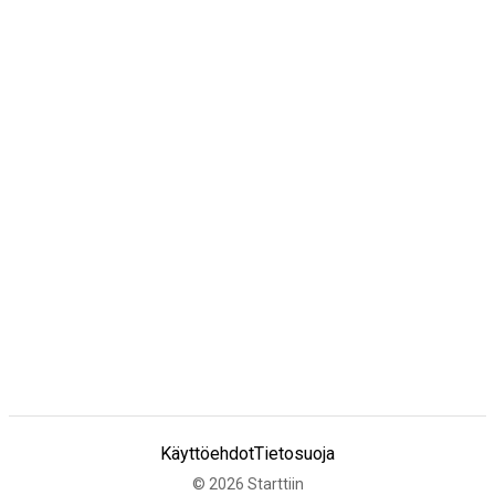
Käyttöehdot
Tietosuoja
©
2026
Starttiin