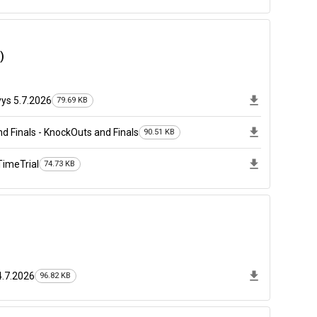
)
ys 5.7.2026
79.69 KB
nd Finals - KnockOuts and Finals
90.51 KB
TimeTrial
74.73 KB
4.7.2026
96.82 KB