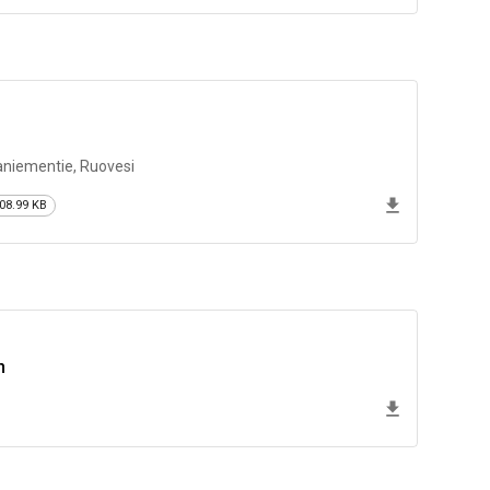
kkaniementie, Ruovesi
08.99 KB
n