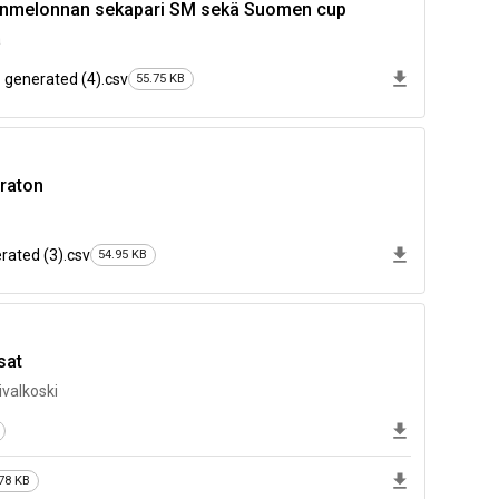
onmelonnan sekapari SM sekä Suomen cup
ä
 generated (4).csv
55.75 KB
raton
rated (3).csv
54.95 KB
sat
ivalkoski
78 KB