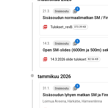
1
21.3.
Sisäsoutu
Sisäsoudun normaalimatkan SM / Fi
Tulokset_revB
373.39 KB
1
14.3.
Sisäsoutu
Open SM-slides (6000m ja 500m) sek
14.3.2026 slide tulokset
82.56 KB
tammikuu 2026
1
31.1.
Sisäsoutu
Sisäsoudun lyhyen matkan SM ja Fin
Loimua Areena, Härkätie, Hämeenlinna