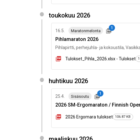
toukokuu 2026
1
16.5.
Maratonmelonta
Pihlamaraton 2026
Pihlapirtti, perhejuhla- ja kokoustila, Vasi
Tulokset_Pihla_2026.xlsx - Tulokset
1
huhtikuu 2026
1
25.4.
Sisäsoutu
2026 SM-Ergomaraton / Finnish Ope
2026 Ergomara tulokset
106.87 KB
maaliskuu 2026