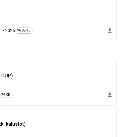
4.7.2026
96.82 KB
P CUP)
7.79 KB
ki kalustot)