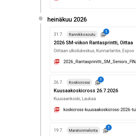
heinäkuu 2026
1
31.7.
Rannikkosoutu
2026 SM-viikon Rantasprintti, Oittaa
Oittaan ulkoilukeskus, Kunnarlantie, Espoo
2026_Rantasprinitti_SM_Seniors_FI
1
26.7.
Koskicrossi
Kuusaakoskicross 26.7.2026
Kuusaankoski, Laukaa
koskicross-kuusaakoskicross-2026-tu
1
19.7.
Maratonmelonta