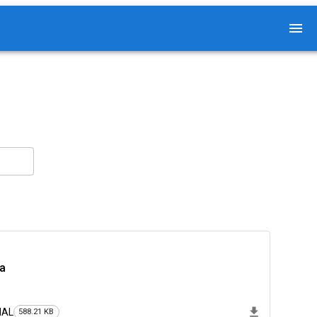
aa
NAL
588.21 KB