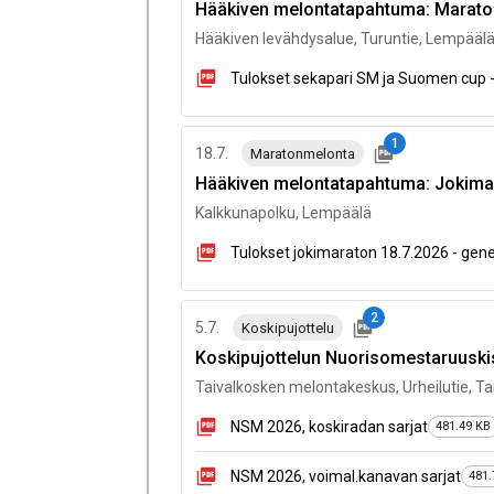
Hääkiven melontatapahtuma: Marat
Hääkiven levähdysalue, Turuntie, Lempääl
Tulokset sekapari SM ja Suomen cup -
1
18.7.
Maratonmelonta
Hääkiven melontatapahtuma: Jokima
Kalkkunapolku, Lempäälä
Tulokset jokimaraton 18.7.2026 - gene
2
5.7.
Koskipujottelu
Koskipujottelun Nuorisomestaruuski
Taivalkosken melontakeskus, Urheilutie, Ta
NSM 2026, koskiradan sarjat
481.49 KB
NSM 2026, voimal.kanavan sarjat
481.