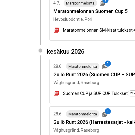
1
4.7.
Maratonmelonta
Maratonmelonnan Suomen Cup 5
Hevosluodontie, Pori
Maratonmelonnan SM-kisat tulokset 
kesäkuu 2026
1
28.6.
Maratonmelonta
Gullö Runt 2026 (Suomen CUP + SU
Våghusgränd, Raseborg
Suomen CUP ja SUP CUP Tulokset
21
1
28.6.
Maratonmelonta
Gullö Runt 2026 (Harrastesarjat - kaik
Våghusgränd, Raseborg