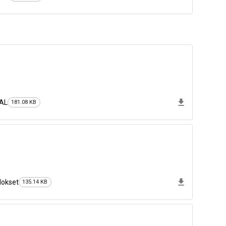
NAL
181.08 KB
lokset
135.14 KB