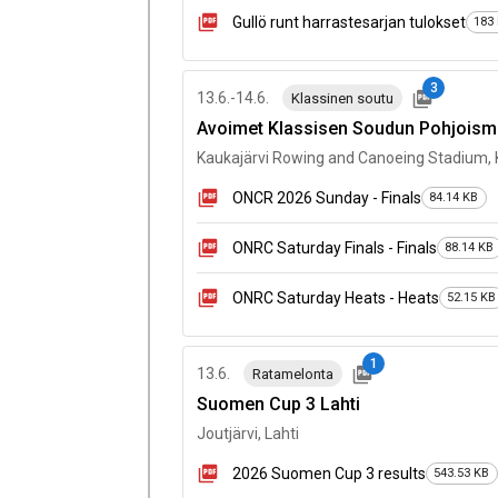
Gullö runt harrastesarjan tulokset
183
3
13.6.-14.6.
Klassinen soutu
Avoimet Klassisen Soudun Pohjoisma
Kaukajärvi Rowing and Canoeing Stadium,
ONCR 2026 Sunday - Finals
84.14 KB
ONRC Saturday Finals - Finals
88.14 KB
ONRC Saturday Heats - Heats
52.15 KB
1
13.6.
Ratamelonta
Suomen Cup 3 Lahti
Joutjärvi, Lahti
2026 Suomen Cup 3 results
543.53 KB